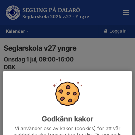
SEGLING PÅ DALARÖ
Seglarskola 2026 v.27 - Yngre
Logga in
Kalender
Seglarskola v27 yngre
Onsdag 1 jul, 09:00-16:00
DBK
Samling: 09:00
Godkänn kakor
Vi använder oss av kakor (cookies) för att vår
webbplats ska fungera bra för dig. De används