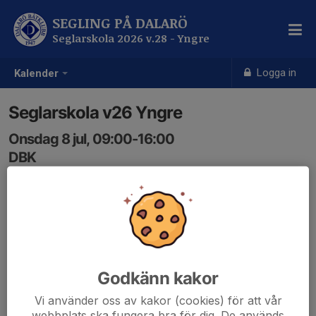
SEGLING PÅ DALARÖ
Seglarskola 2026 v.28 - Yngre
Logga in
Kalender
Seglarskola v26 Yngre
Onsdag 8 jul, 09:00-16:00
DBK
Samling: 09:00
Godkänn kakor
Vi använder oss av kakor (cookies) för att vår
webbplats ska fungera bra för dig. De används