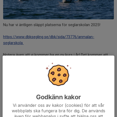
Nu har vi äntligen släppt platserna för seglarskolan 2025!
https://www.dbksegling.se/dbk/sida/73776/anmalan-
seglarskola
Notera även att vi kommer ha en ny kurs i år! Det kommer att
vara en kurs för ungdomar över 16år. Det spelar ingen roll ifall
man är van seglare som vill finslipa sina kunskaper eller ifall man
är ny till segling. Målet med kursen är att uppnå sina seglings
ambitioner men framförallt ha roligt tillsammans. Hoppas vi ses
i sommar!
Godkänn kakor
Välkomna!
Vi använder oss av kakor (cookies) för att vår
Dela nyhet
webbplats ska fungera bra för dig. De används
även för webbanalys i syfte att hjälpa oss att