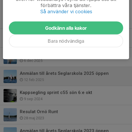
förbättra våra tjänster.
Så använder vi cookies
Tidigare nyheter
Godkänn alla kakor
Onsdagsträning ungdomar - Uppstart nu på onsdag den 22:a kl 18
Bara nödvändiga
20 apr, 15:16
Anmälan till årets Seglarskola 2026 öppen
6 dec 2025
Anmälan till årets Seglarskola 2025 öppen
12 feb 2025
Kappsegling sprint c55 sön 6:e okt
9 sep 2024
Resulat Ornö Runt
28 maj 2023
Anmälan till årets Seglarskola 2023 öppen