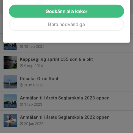
Onsdagsträning ungdomar - Uppstart nu på onsdag den 22:a kl 18
20 apr, 15:16
Godkänn alla kakor
Anmälan till årets Seglarskola 2026 öppen
Bara nödvändiga
6 dec 2025
Anmälan till årets Seglarskola 2025 öppen
12 feb 2025
Kappsegling sprint c55 sön 6:e okt
9 sep 2024
Resulat Ornö Runt
28 maj 2023
Anmälan till årets Seglarskola 2023 öppen
1 feb 2023
Anmälan till årets Seglarskola 2022 öppen
20 jan 2022