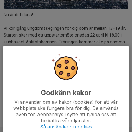
Nu är det dags!
Vi kör igång ungdomsseglingen för dig som är mellan 13–19 år.
Starten sker med ett uppstartsmöte onsdag 22 april kl 18.00 i
klubbhuset Askfatshamnen. Träningen kommer ske på samma
tid varje vecka vidare under våren. Gustav Scherp som tidigare
varit huvudansvarig för seglarskolan kommer nu vara ansvarig
för ungdomsträningen.
Anmäl intresse på dbksegling.se eller bara kom ner.
Dela nyhet
Godkänn kakor
Vi använder oss av kakor (cookies) för att vår
webbplats ska fungera bra för dig. De används
även för webbanalys i syfte att hjälpa oss att
Tidigare nyheter
förbättra våra tjänster.
Så använder vi cookies