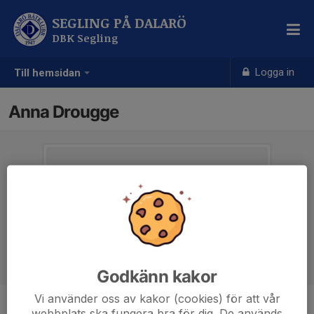
SEGLING PÅ DALARÖ
DBK Segling
Logga in
Till hemsidan
Anna Drougge
Godkänn kakor
Vi använder oss av kakor (cookies) för att vår
webbplats ska fungera bra för dig. De används
Titel
Seglare