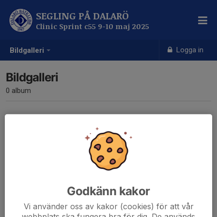
SEGLING PÅ DALARÖ
Clinic Sprint c55 9-10 maj 2025
Logga in
Bildgalleri
Bildgalleri
0 album
Inga album skapade
Godkänn kakor
Vi använder oss av kakor (cookies) för att vår
webbplats ska fungera bra för dig. De används