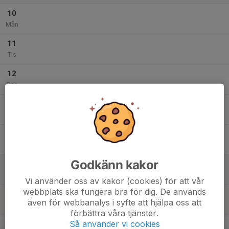
10
Mån
11
Tis
12
Ons
13
Tor
14
Fre
Godkänn kakor
15
Lör
Vi använder oss av kakor (cookies) för att vår
webbplats ska fungera bra för dig. De används
16
även för webbanalys i syfte att hjälpa oss att
Sön
förbättra våra tjänster.
v.34
Så använder vi cookies