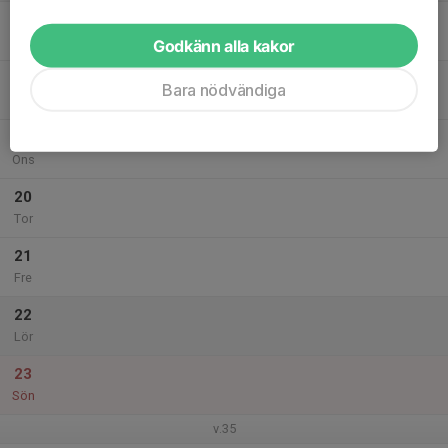
17
Mån
Godkänn alla kakor
18
Bara nödvändiga
Tis
19
Ons
20
Tor
21
Fre
22
Lör
23
Sön
v.35