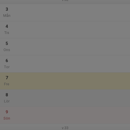
3
Mån
4
Tis
5
Ons
6
Tor
7
Fre
8
Lör
9
Sön
v.33