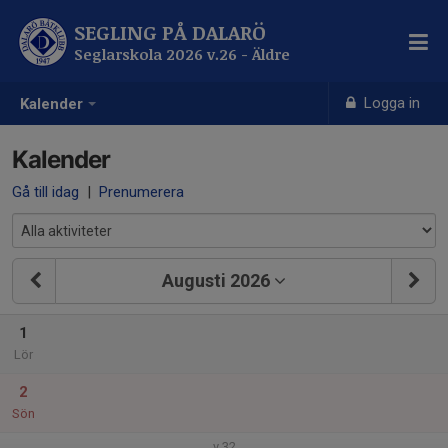
SEGLING PÅ DALARÖ
Seglarskola 2026 v.26 - Äldre
Logga in
Kalender
Kalender
Gå till idag
|
Prenumerera
Augusti 2026
1
Lör
2
Sön
v.32