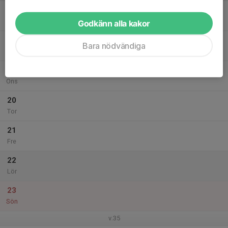
17
Mån
Godkänn alla kakor
18
Bara nödvändiga
Tis
19
Ons
20
Tor
21
Fre
22
Lör
23
Sön
v.35