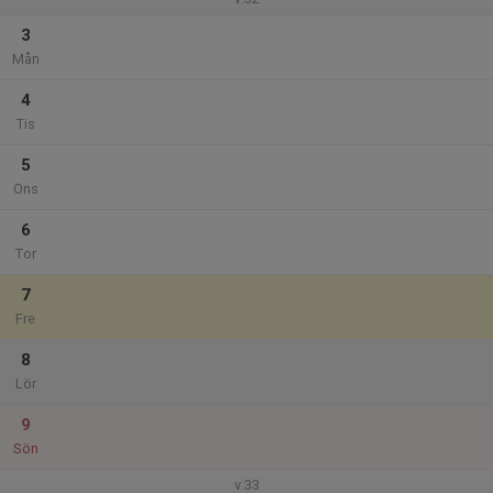
3
Mån
4
Tis
5
Ons
6
Tor
7
Fre
8
Lör
9
Sön
v.33