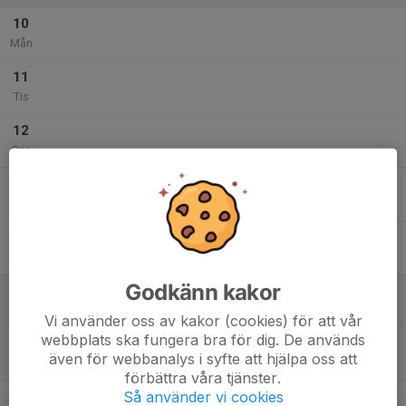
10
Mån
11
Tis
12
Ons
13
Tor
14
Fre
Godkänn kakor
15
Lör
Vi använder oss av kakor (cookies) för att vår
webbplats ska fungera bra för dig. De används
16
även för webbanalys i syfte att hjälpa oss att
Sön
förbättra våra tjänster.
v.34
Så använder vi cookies