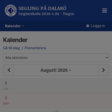
SEGLING PÅ DALARÖ
Seglarskola 2026 v.26 - Yngre
Logga in
Kalender
Kalender
Gå till idag
|
Prenumerera
Augusti 2026
1
Lör
2
Sön
v.32