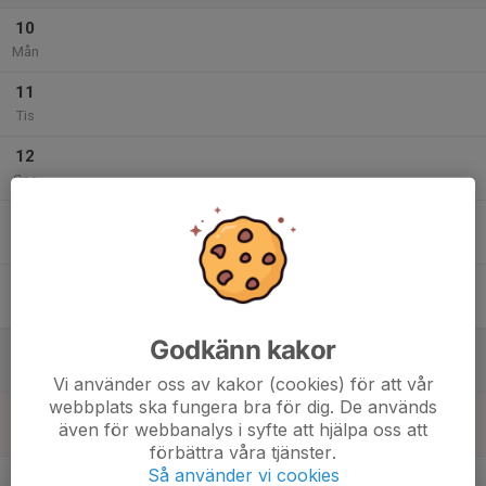
10
Mån
11
Tis
12
Ons
13
Tor
14
Fre
Godkänn kakor
15
Lör
Vi använder oss av kakor (cookies) för att vår
webbplats ska fungera bra för dig. De används
16
även för webbanalys i syfte att hjälpa oss att
Sön
förbättra våra tjänster.
v.34
Så använder vi cookies