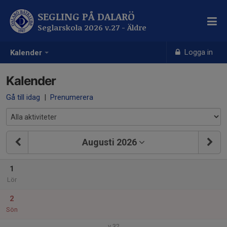
SEGLING PÅ DALARÖ
Seglarskola 2026 v.27 - Äldre
Logga in
Kalender
Kalender
Gå till idag
|
Prenumerera
Augusti 2026
1
Lör
2
Sön
v.32