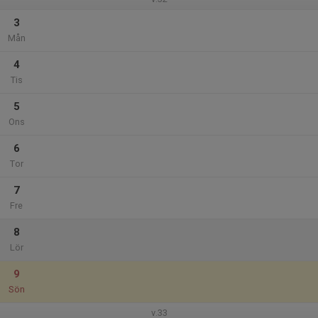
3
Mån
4
Tis
5
Ons
6
Tor
7
Fre
8
Lör
9
Sön
v.33