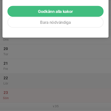
17
Mån
Godkänn alla kakor
18
Bara nödvändiga
Tis
19
Ons
20
Tor
21
Fre
22
Lör
23
Sön
v.35