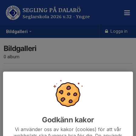
SEGLING PÅ DALARÖ
Seglarskola 2026 v.32 - Yngre
Logga in
Bildgalleri
Bildgalleri
0 album
Inga album skapade
Godkänn kakor
Vi använder oss av kakor (cookies) för att vår
webbplats ska fungera bra för dig. De används