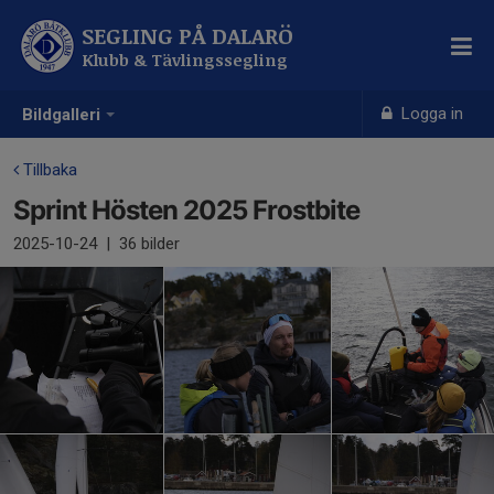
SEGLING PÅ DALARÖ
Klubb & Tävlingssegling
Logga in
Bildgalleri
Tillbaka
Sprint Hösten 2025 Frostbite
2025-10-24
|
36 bilder