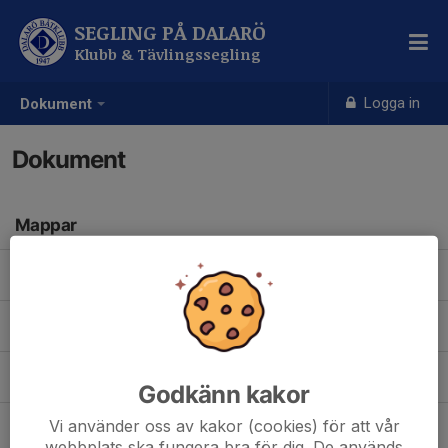
SEGLING PÅ DALARÖ
Klubb & Tävlingssegling
Logga in
Dokument
Dokument
Mappar
Foton
(0)
Public
(2)
Lån av C55or och båtfaddrar (1).docx
0,02 MB
Godkänn kakor
Vi använder oss av kakor (cookies) för att vår
webbplats ska fungera bra för dig. De används