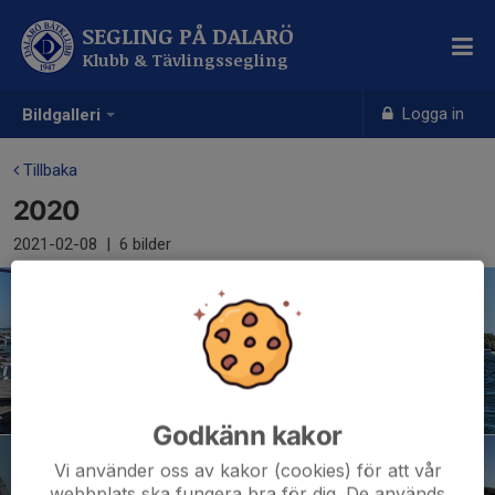
SEGLING PÅ DALARÖ
Klubb & Tävlingssegling
Logga in
Bildgalleri
Tillbaka
2020
2021-02-08
|
6 bilder
Godkänn kakor
Vi använder oss av kakor (cookies) för att vår
webbplats ska fungera bra för dig. De används