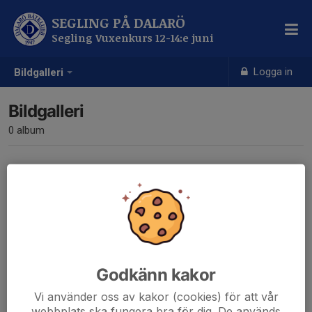
SEGLING PÅ DALARÖ
Segling Vuxenkurs 12-14:e juni
Logga in
Bildgalleri
Bildgalleri
0 album
Inga album skapade
Godkänn kakor
Vi använder oss av kakor (cookies) för att vår
webbplats ska fungera bra för dig. De används