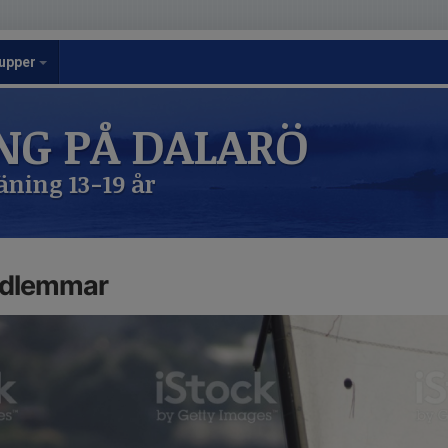
upper
NG PÅ DALARÖ
ning 13-19 år
dlemmar