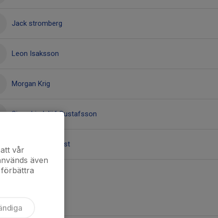
Jack stromberg
Leon Isaksson
Morgan Krig
Signe Lindelöf Gustafsson
Vincent Blomquist
att vår
 används även
 förbättra
ändiga