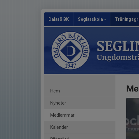
Dalarö BK
Seglarskola
Träningsgr
SEGLI
Ungdomsträ
Me
Hem
Nyheter
Medlemmar
Kalender