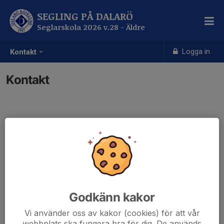
SEGLING PÅ DALARÖ
Seglarskola 2026 v.28 - Äldre
Logga in
Kontakt
Kontakt
Godkänn kakor
Vi använder oss av kakor (cookies) för att vår
webbplats ska fungera bra för dig. De används