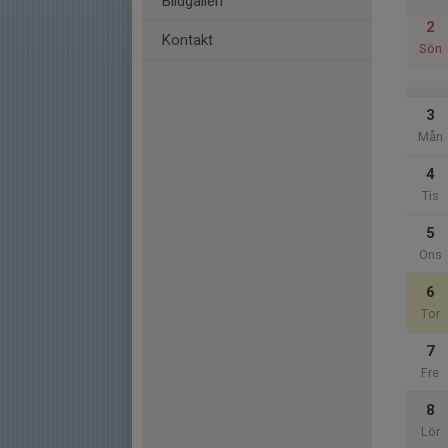
Bildgalleri
2
Kontakt
Sön
3
Mån
4
Tis
5
Ons
6
Tor
7
Fre
8
Lör