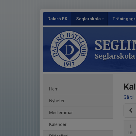
Dalarö BK
Seglarskola
Träningsgr
SEGLI
Seglarskola
Ka
Hem
Gå till
Nyheter
Medlemmar
Kalender
1
Lör