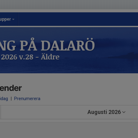
upper
NG PÅ DALARÖ
 2026 v.28 - Äldre
lender
 idag
|
Prenumerera
Augusti 2026