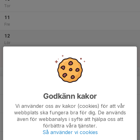
Tor
11
Fre
12
Lör
13
Sön
v.51
14
Mån
Godkänn kakor
15
Vi använder oss av kakor (cookies) för att vår
Tis
webbplats ska fungera bra för dig. De används
även för webbanalys i syfte att hjälpa oss att
16
förbättra våra tjänster.
Ons
Så använder vi cookies
17