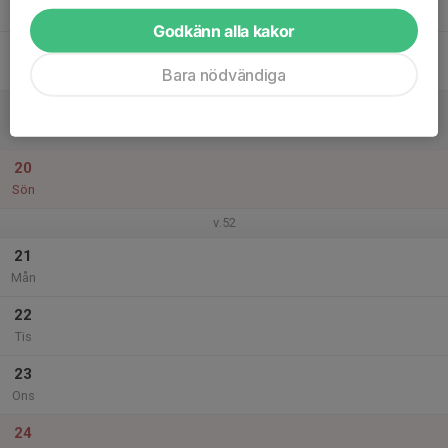
Tor
Godkänn alla kakor
18
Fre
Bara nödvändiga
19
Lör
20
Sön
v.52
21
Mån
22
Tis
23
Ons
24