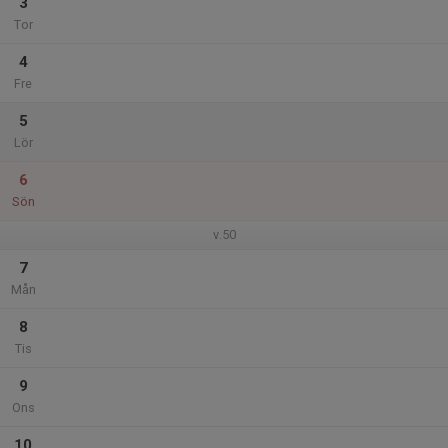
3
Tor
4
Fre
5
Lör
6
Sön
v.50
7
Mån
8
Tis
9
Ons
10