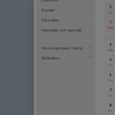
Dokument
2
Kontakt
Lör
Våra båtar
3
Sön
Hamnplan och egen båt
4
Intresseanmälan Tävling
Mån
Bli Medlem
5
Tis
6
Ons
7
Tor
8
Fre