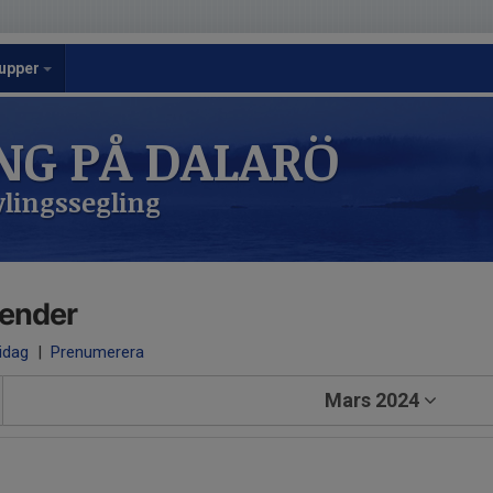
upper
NG PÅ DALARÖ
lingssegling
lender
 idag
|
Prenumerera
Mars 2024