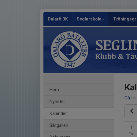
Dalarö BK
Seglarskola
Träningsgr
SEGLI
Klubb & Täv
Ka
Hem
Gå till
Nyheter
Kalender
Bildgalleri
1
Fre