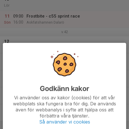
Lör
11
09:00
Frostbite - c55 sprint race
16:00
Sön
Askfatshamnen Dalarö
v.42
12
Mån
13
18:00
Öppen Träning C55
19:00
Tis
Askfatshamanen
14
Ons
Godkänn kakor
15
Vi använder oss av kakor (cookies) för att vår
Tor
webbplats ska fungera bra för dig. De används
även för webbanalys i syfte att hjälpa oss att
16
förbättra våra tjänster.
Fre
Så använder vi cookies
17