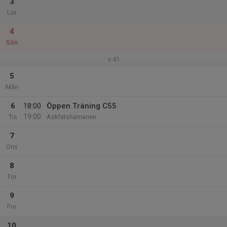
3
Lör
4
Sön
v.41
5
Mån
6
18:00
Öppen Träning C55
19:00
Tis
Askfatshamanen
7
Ons
8
Tor
9
Fre
10