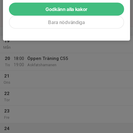
Lör
Godkänn alla kakor
18
Sön
Bara nödvändiga
v.43
19
Mån
20
18:00
Öppen Träning C55
19:00
Tis
Askfatshamanen
21
Ons
22
Tor
23
Fre
24