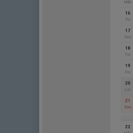
Mån
16
Tis
17
Ons
18
Tor
19
Fre
20
Lör
21
Sön
22