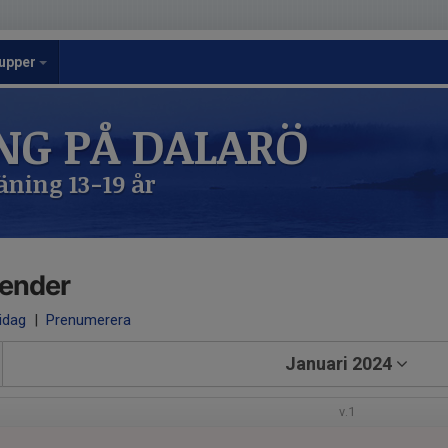
upper
NG PÅ DALARÖ
ning 13-19 år
lender
 idag
|
Prenumerera
Januari 2024
v.1