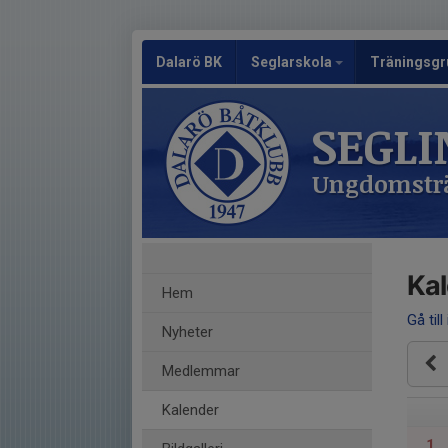
Dalarö BK
Seglarskola
Träningsgr
SEGLI
Ungdomsträ
Ka
Hem
Gå till
Nyheter
Medlemmar
Kalender
1