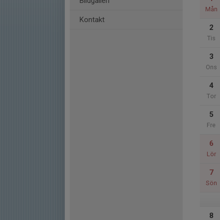
Bildgalleri
Mån
Kontakt
2
Tis
3
Ons
4
Tor
5
Fre
6
Lör
7
Sön
8