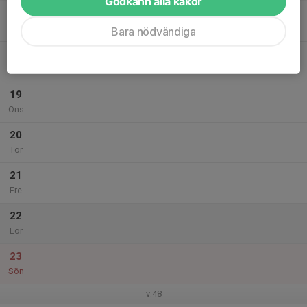
Godkänn alla kakor
17
Mån
Bara nödvändiga
18
Tis
19
Ons
20
Tor
21
Fre
22
Lör
23
Sön
v.48