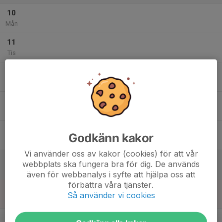
10
Mån
11
Tis
12
Ons
13
Tor
14
Godkänn kakor
Fre
Vi använder oss av kakor (cookies) för att vår
15
webbplats ska fungera bra för dig. De används
Lör
även för webbanalys i syfte att hjälpa oss att
förbättra våra tjänster.
16
Så använder vi cookies
Sön
v.47