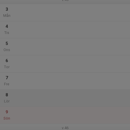
3
Mån
4
Tis
5
Ons
6
Tor
7
Fre
8
Lör
9
Sön
v.46