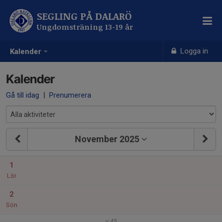
SEGLING PÅ DALARÖ
Ungdomsträning 13-19 år
Logga in
Kalender
Kalender
Gå till idag
|
Prenumerera
November 2025
1
Lör
2
Sön
v.45