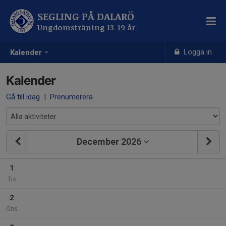
SEGLING PÅ DALARÖ
Ungdomsträning 13-19 år
Logga in
Kalender
Kalender
Gå till idag
|
Prenumerera
December 2026
1
Tis
2
Ons