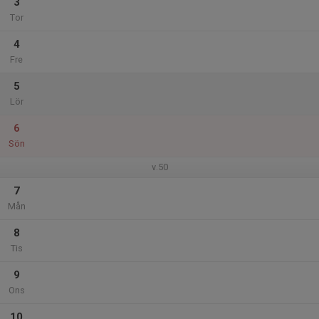
3
Tor
4
Fre
5
Lör
6
Sön
v.50
7
Mån
8
Tis
9
Ons
10