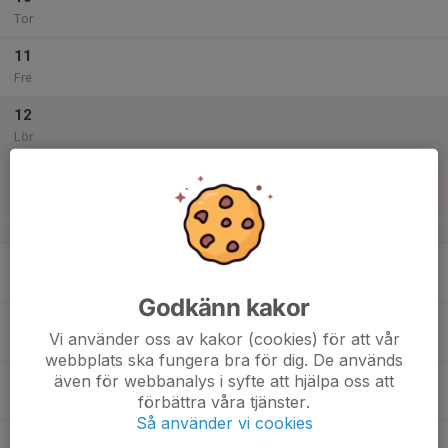
Tor
11
Fre
12
Lör
13
Sön
v.51
14
Mån
Godkänn kakor
15
Vi använder oss av kakor (cookies) för att vår
Tis
webbplats ska fungera bra för dig. De används
även för webbanalys i syfte att hjälpa oss att
16
förbättra våra tjänster.
Ons
Så använder vi cookies
17