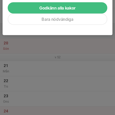
Tor
Godkänn alla kakor
18
Fre
Bara nödvändiga
19
Lör
20
Sön
v.52
21
Mån
22
Tis
23
Ons
24