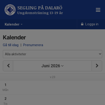
SEGLING PÅ DALARÖ
Ungdomsträning 13-19 år
Logga in
Kalender
Kalender
Gå till idag
|
Prenumerera
Juni 2026
v.23
1
Mån
2
Tis