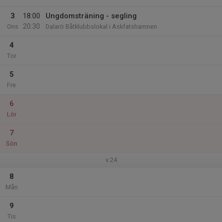
3
18:00
Ungdomsträning - segling
20:30
Ons
Dalarö Båtklubbslokal i Askfatshamnen
4
Tor
5
Fre
6
Lör
7
Sön
v.24
8
Mån
9
Tis