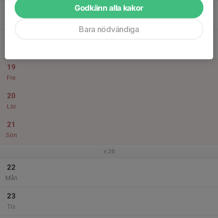
Godkänn alla kakor
17
18:00
Ungdomsträning - segling
20:30
Ons
Dalarö Båtklubbslokal i Askfatshamnen
Bara nödvändiga
18
Tor
19
Fre
20
Lör
21
Sön
v.26
22
Mån
23
Tis