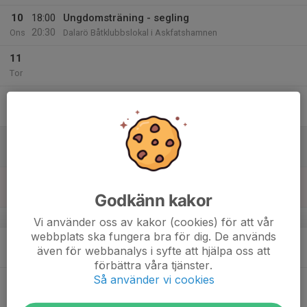
10
18:00
Ungdomsträning - segling
20:30
Ons
Dalarö Båtklubbslokal i Askfatshamnen
11
Tor
12
Fre
13
Lör
14
Sön
Godkänn kakor
v.25
Vi använder oss av kakor (cookies) för att vår
webbplats ska fungera bra för dig. De används
15
även för webbanalys i syfte att hjälpa oss att
Mån
förbättra våra tjänster.
Så använder vi cookies
16
Tis